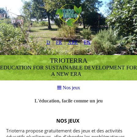
D
FR
ARE
EN
TRIOTERRA
EDUCATION FOR SUSTAINABLE DEVELOPMENT FOR
A NEW ERA
Nos jeux
L'éducation, facile comme un jeu
NOS JEUX
Trioterra propose gratuitement des jeux et des activités
éducatifs plurilingues, afin d’aborder les problématiques